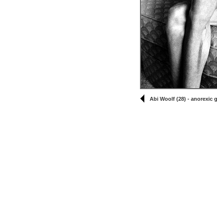
Abi Woolf (28) - anorexic gi