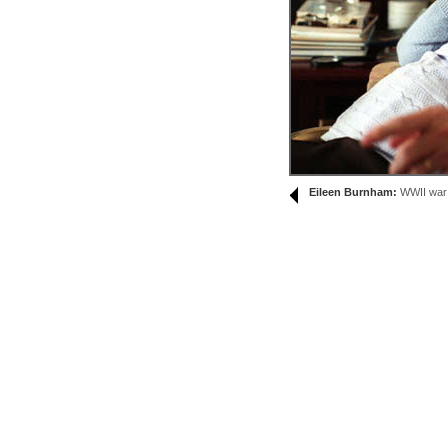
Eileen Burnham:
WWII war t